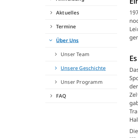
Ei
197
Aktuelles
noc
Termine
Lei
ge
Über Uns
Unser Team
Es
Unsere Geschichte
Das
Spo
Unser Programm
der
Zel
FAQ
gab
Tra
Hal
Quicklinks
Die