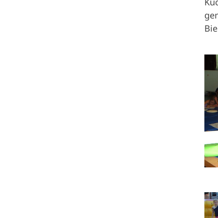
Küc
Sportangebote finden
ge
Bie
Unser Sportangebot
Sportsuche
Ausfälle und Vertretungen
Deutsches Sportabzeichen