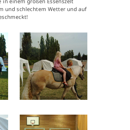
e in einem großen Essenszelt
schäftsstelle
m und schlechtem Wetter und auf
geschmeckt!
L Grasdorf e. V.
terskamp 28
880 Laatzen
0511 82 40 44
aktiv@vfl-grasdorf.de