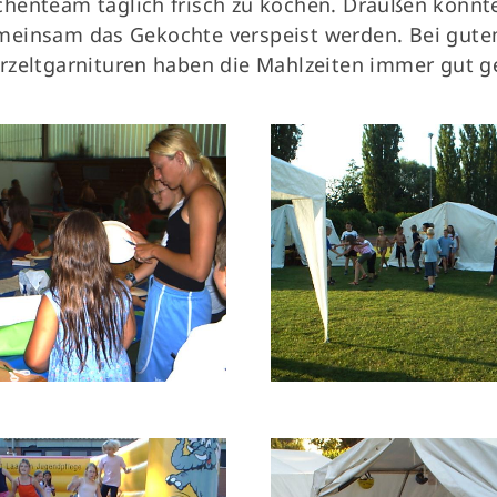
henteam täglich frisch zu kochen. Draußen konnt
Mitglieder-Service
Ge
meinsam das Gekochte verspeist werden. Bei gute
rzeltgarnituren haben die Mahlzeiten immer gut 
Alles zur Mitgliedschaft
Vf
Downloads
Pe
Fragen & Antworten
30