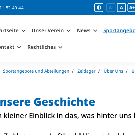
A-
A
A+
11 82 40 44
artseite
Unser Verein
News
Sportangebo
ontakt
Rechtliches
Sportangebote und Abteilungen
Zeltlager
Über Uns
U
nsere Geschichte
n kleiner Einblick in das, was hinter uns l