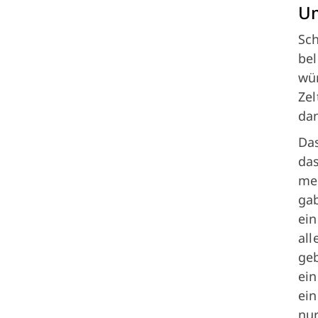
Um
Sch
bel
wü
Zel
da
Das
das
mer
gab
ein
all
geb
ein
ein
nur