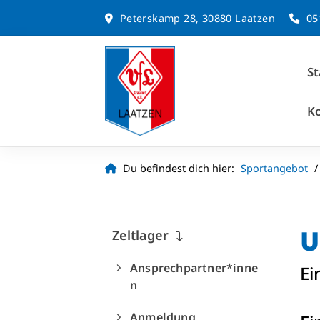
Peterskamp 28, 30880 Laatzen
05
St
K
Du befindest dich hier:
Sportangebot
U
Zeltlager
Ansprechpartner*inne
Ei
n
Anmeldung