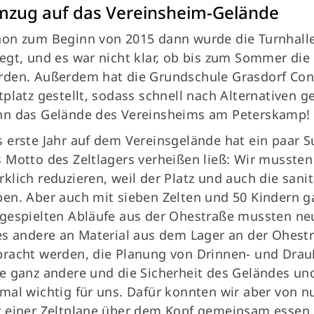
zug auf das Vereinsheim-Gelände
on zum Beginn von 2015 dann wurde die Turnhalle
egt, und es war nicht klar, ob bis zum Sommer die
rden. Außerdem hat die Grundschule Grasdorf Con
tplatz gestellt, sodass schnell nach Alternativen 
nn das Gelände des Vereinsheims am Peterskamp!
 erste Jahr auf dem Vereinsgelände hat ein paar 
 Motto des Zeltlagers verheißen ließ: Wir mussten
klich reduzieren, weil der Platz und auch die sani
en. Aber auch mit sieben Zelten und 50 Kindern g
gespielten Abläufe aus der Ohestraße mussten ne
es andere an Material aus dem Lager an der Ohes
racht werden, die Planung von Drinnen- und Drau
e ganz andere und die Sicherheit des Geländes un
mal wichtig für uns. Dafür konnten wir aber von 
 einer Zeltplane über dem Kopf gemeinsam essen,