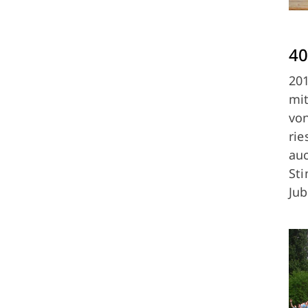
40
201
mit
von
rie
auc
Sti
Jub