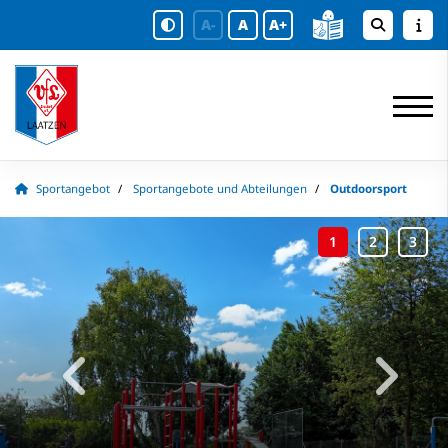
A-
A
A+
Sportangebot
Sportangebote und Abteilungen
Outdoorsport