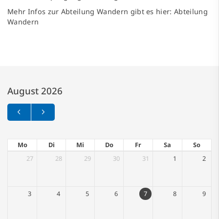
Mehr Infos zur Abteilung Wandern gibt es hier:
Abteilung
Wandern
August 2026
Mo
Di
Mi
Do
Fr
Sa
So
27
28
29
30
31
1
2
3
4
5
6
7
8
9