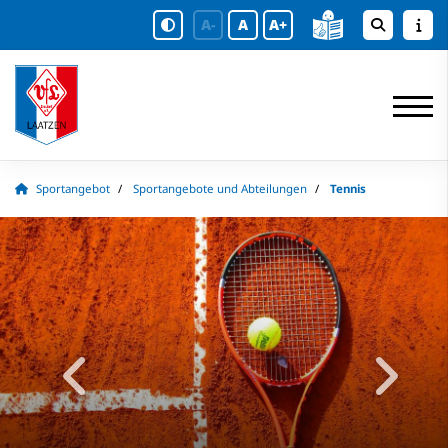
A-
A
A+
Sportangebot
Sportangebote und Abteilungen
Tennis