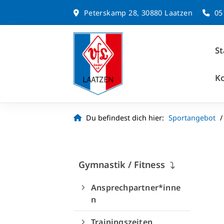
Peterskamp 28, 30880 Laatzen
05
St
K
Du befindest dich hier:
Sportangebot
Gymnastik / Fitness
Ansprechpartner*inne
n
Quicklinks
Trainingszeiten