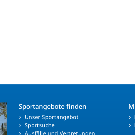
Mitglieder-Service
Ge
Alles zur Mitgliedschaft
Vf
Downloads
Pe
Fragen & Antworten
30
Sportangebote finden
Mi
Unser Sportangebot
Sportsuche
Ausfälle und Vertretungen