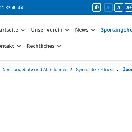
A-
A
A+
11 82 40 44
artseite
Unser Verein
News
Sportangebo
ontakt
Rechtliches
Sportangebote und Abteilungen
Gymnastik / Fitness
Über