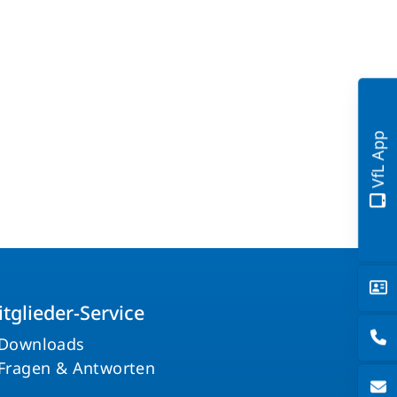
schäftsstelle
L Grasdorf e. V.
terskamp 28
880 Laatzen
0511 82 40 44
VfL App
aktiv@vfl-grasdorf.de
tglieder-Service
Downloads
Fragen & Antworten