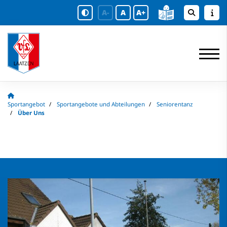
A-
A
A+
Sportangebot
Sportangebote und Abteilungen
Seniorentanz
Über Uns