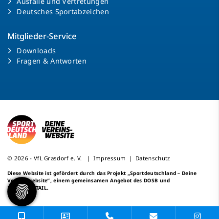
Ausfälle und Vertretungen
Deutsches Sportabzeichen
Mitglieder-Service
Downloads
Fragen & Antworten
© 2026 - VfL Grasdorf e. V. |
Impressum
|
Datenschutz
Diese Website ist gefördert durch das Projekt
„Sportdeutschland – Deine
Vereinswebsite”
, einem gemeinsamen Angebot des DOSB und
NETZCOCKTAIL.