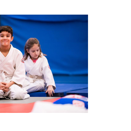
schäftsstelle
L Grasdorf e. V.
terskamp 28
880 Laatzen
0511 82 40 44
aktiv@vfl-grasdorf.de