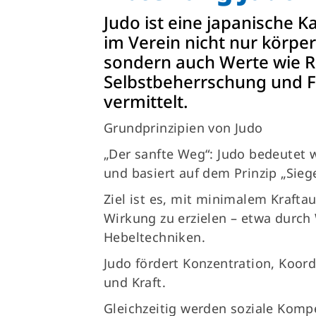
Judo ist eine japanische K
Sportangebote finden
im Verein nicht nur körper
Unser Sportangebot
sondern auch Werte wie R
Sportsuche
Selbstbeherrschung und F
Ausfälle und Vertretungen
vermittelt.
Deutsches Sportabzeichen
Grundprinzipien von Judo
„Der sanfte Weg“: Judo bedeutet w
und basiert auf dem Prinzip „Sie
Ziel ist es, mit minimalem Kraft
Wirkung zu erzielen – etwa durch 
Hebeltechniken.
Judo fördert Konzentration, Koord
und Kraft.
Gleichzeitig werden soziale Komp