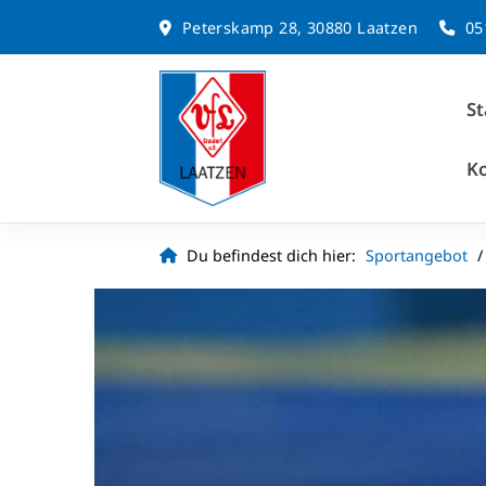
Peterskamp 28, 30880 Laatzen
05
St
K
Du befindest dich hier:
Sportangebot