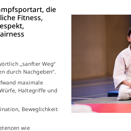
ampfsportart, die
Mitglieder-Service
Ge
liche Fitness,
Alles zur Mitgliedschaft
Vf
espekt,
Downloads
Pe
airness
Fragen & Antworten
30
örtlich „sanfter Weg“
gen durch Nachgeben“.
aufwand maximale
Würfe, Haltegriffe und
ination, Beweglichkeit
etenzen wie