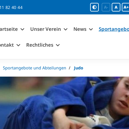
A-
A
A+
11 82 40 44
artseite
Unser Verein
News
Sportangebo
ontakt
Rechtliches
Sportangebote und Abteilungen
Judo